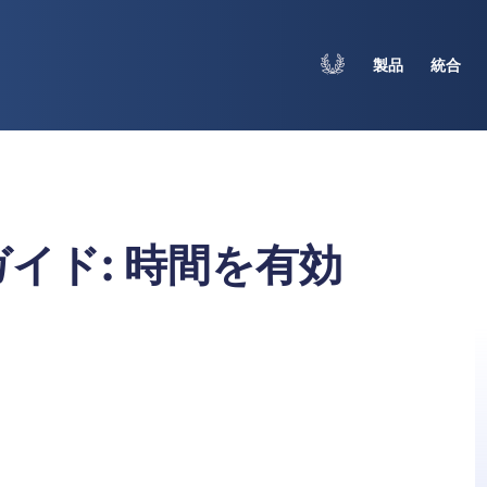
製品
統合
イド: 時間を有効