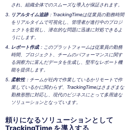
され、組織全体でのスムーズな導入が保証されます。
リアルタイム追跡
：TrackingTimeは従業員の勤務時間
をリアルタイムで可視化し、管理者が進行中のプロジ
ェクトを監視し、潜在的な問題に迅速に対処できるよ
うにします。
レポート作成
：このプラットフォームは従業員の勤務
時間、プロジェクト、チームのパフォーマンスに関す
る洞察力に富んだデータを生成し、堅牢なレポート機
能を提供します。
柔軟性
：チームが社内で作業しているかリモートで作
業しているかに関わらず、TrackingTimeはさまざまな
勤務形態に対応し、現代のビジネスにとって多用途な
ソリューションとなっています。
頼りになるソリューションとして
TrackingTime を導入する