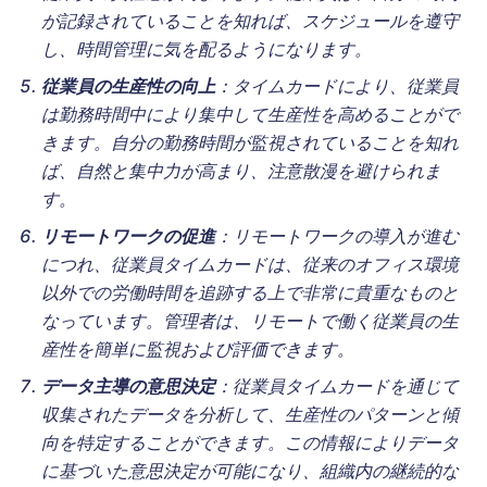
が記録されていることを知れば、スケジュールを遵守
し、時間管理に気を配るようになります。
従業員の生産性の向上
：タイムカードにより、従業員
は勤務時間中により集中して生産性を高めることがで
きます。自分の勤務時間が監視されていることを知れ
ば、自然と集中力が高まり、注意散漫を避けられま
す。
リモートワークの促進
：リモートワークの導入が進む
につれ、従業員タイムカードは、従来のオフィス環境
以外での労働時間を追跡する上で非常に貴重なものと
なっています。管理者は、リモートで働く従業員の生
産性を簡単に監視および評価できます。
データ主導の意思決定
：従業員タイムカードを通じて
収集されたデータを分析して、生産性のパターンと傾
向を特定することができます。この情報によりデータ
に基づいた意思決定が可能になり、組織内の継続的な