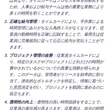
は異なり、タイムカードはプロセス全体を自動化する
ため、人事および給与チームは他の重要な業務により
多くの時間を割くことができます。
正確な給与管理
：タイムカードにより、手作業による
時間管理にありがちな人為的ミスがなくなります。従
業員の勤務時間を正確に記録することで、雇用主は従
業員に労働規則に従って公正に給与が支払うことがで
きます。
プロジェクト管理の改善
：従業員タイムカードによ
り、特定のタスクやプロジェクトにどれだけの時間が
費やされているかについての貴重な洞察が得られま
す。このデータは、管理者がリソースを効率的に割り
当て、潜在的なボトルネックを特定し、情報に基づい
た意思決定を行い、プロジェクトを順調に進めるのに
役立ちます。
透明性の向上
：透明性の高い時間追跡をすることで、
従業員の責任感が高まります。従業員は、自分の時間