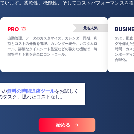
ています。柔軟性、機能性、そしてコストパフォーマンスを提
最も人気
PRO
BUSIN
出勤管理、データのカスタマイズ、カレンダー同期、利
SSO、監
益とコストの分析を管理。カレンダー統合、カスタムロ
グを備えた
ール、詳細なタイムシート監査などの強力な機能で、時
時間、カス
間管理と予算を完全にコントロール。
ンボーディ
合理化。
一の
無料の時間追跡ツール
をお試しく
限のタスク、隠れたコストなし。
始める