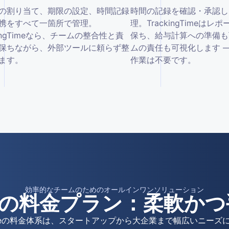
の割り当て、期限の設定、時間記録
時間の記録を確認・承認し
携をすべて一箇所で管理。
理。TrackingTimeは
kingTimeなら、チームの整合性と責
保ち、給与計算への準備も
保ちながら、外部ツールに頼らず整
ムの責任も可視化します 
ます。
作業は不要です。
効率的なチームのためのオールインワンソリューション
Timeの料金プラン：柔軟
gTimeの料金体系は、スタートアップから大企業まで幅広いニー