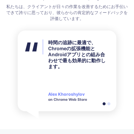
私たちは、クライアントが日々の作業を改善するためにお手伝い
できて誇りに思っており、彼らからの肯定的なフィードバックを
評価しています。
時間の追跡に最適で、
私は利用可能なすべての機
Chromeの拡張機能と
能を使用しませんでした
Androidアプリとの組み合
が、私のニーズには完璧に
わせで最も効果的に動作し
合っていました。彼らのカ
ます。
スタマーサービスは問い合
わせに対して非常に迅速で
礼儀正しいです。
Alex Khoroshylov
Salvador Carranza
on Chrome Web Store
on Chrome Web Store