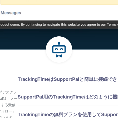
TrackingTimeはSupportPalと簡単に接続
ルプデスクソ
SupportPal用のTrackingTimeはどのよう
alは、メー
ートする受信
フォローア
TrackingTimeの無料プランを使用してSupp
ています。