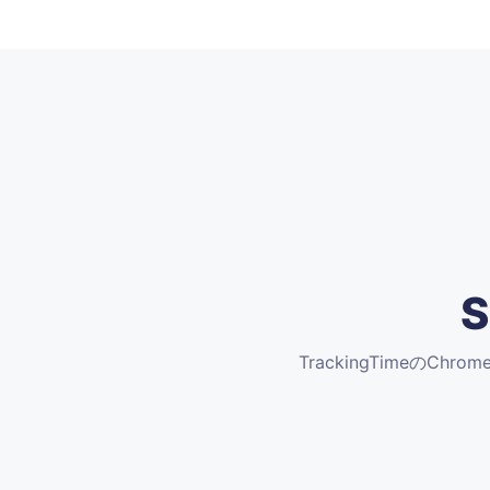
TrackingTimeのCh