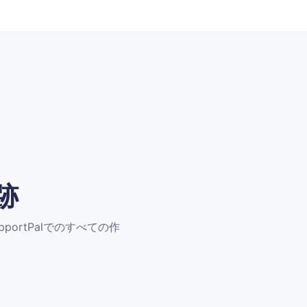
跡
upportPalでのすべての作