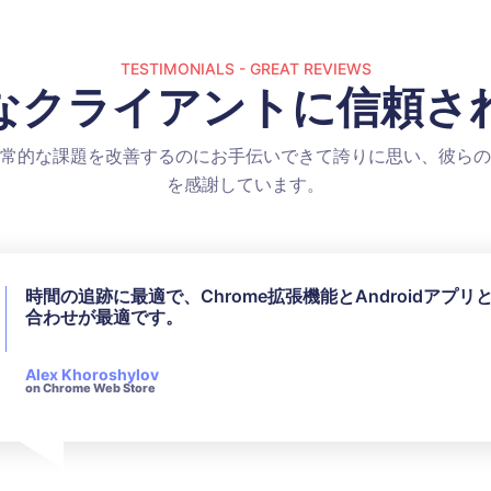
TESTIMONIALS - GREAT REVIEWS
なクライアントに信頼さ
常的な課題を改善するのにお手伝いできて誇りに思い、彼らの
を感謝しています。
時間の追跡に最適で、Chrome拡張機能とAndroidアプリ
すべての利用可能な機能を使用しませんでしたが、私のニ
合わせが最適です。
完璧に合っていました。彼らのカスタマーサービスは問い
対して非常に迅速かつ礼儀正しいです。
Alex Khoroshylov
Salvador Carranza
on Chrome Web Store
on Chrome Web Store