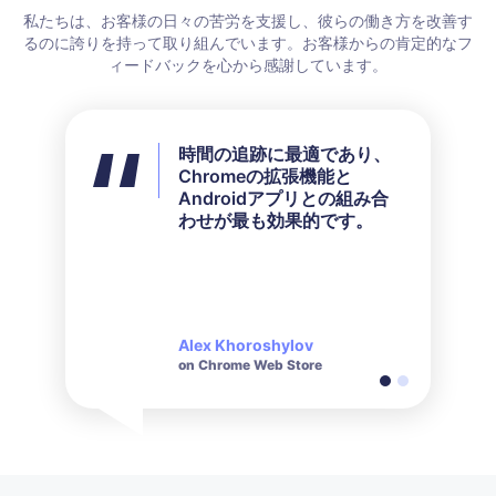
私たちは、お客様の日々の苦労を支援し、彼らの働き方を改善す
るのに誇りを持って取り組んでいます。お客様からの肯定的なフ
ィードバックを心から感謝しています。
時間の追跡に最適であり、
すべての利用可能な機能を
Chromeの拡張機能と
使用していませんが、私の
Androidアプリとの組み合
ニーズには完璧に合ってい
わせが最も効果的です。
ました。彼らのカスタマー
サービスは、問い合わせに
対して非常に迅速かつ礼儀
正しい対応をしてくれま
す。
Alex Khoroshylov
Salvador Carranza
on Chrome Web Store
on Chrome Web Store