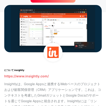
について insightly
https://www.insightly.com/
Insightlyは、Google Appsと連携するWebベースのプロジェクト
および顧客関係管理（CRM）アプリケーションです。これは、コ
ンテキストを考慮したGmailガジェットとGoogle Docsのサポー
トを通じてGoogle Appsと統合されます。Insightlyには「リン