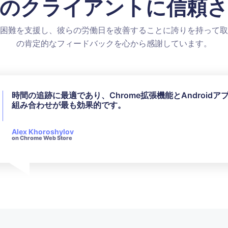
のクライアントに信頼
困難を支援し、彼らの労働日を改善することに誇りを持って取
の肯定的なフィードバックを心から感謝しています。
時間の追跡に最適であり、Chrome拡張機能とAndroidア
私はすべての利用可能な機能を使用していませんが、私の
組み合わせが最も効果的です。
は完璧に対応していました。彼らのカスタマーサービスは
せに対して非常に迅速かつ礼儀正しい対応をしてくれます
Alex Khoroshylov
Salvador Carranza
on Chrome Web Store
on Chrome Web Store