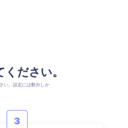
てください。
さい。設定には数分しか
3