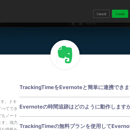
TrackingTimeをEvernoteと簡単に連携でき
めます。ドキ
Evernoteの時間追跡はどのように動作します
すべてでき
でもノート
ます。強力
TrackingTimeの無料プランを使用してEver
要な情報を