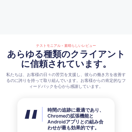
テストモニアル - 素晴らしいレビュー
あらゆる種類のクライアント
に信頼されています。
私たちは、お客様の日々の苦労を支援し、彼らの働き方を改善す
るのに誇りを持って取り組んでいます。お客様からの肯定的なフ
ィードバックを心から感謝しています。
時間の追跡に最適であり、
すべての利用可能な機能を
Chromeの拡張機能と
使用していませんが、私の
Androidアプリとの組み合
ニーズには完璧に合ってい
わせが最も効果的です。
ました。彼らのカスタマー