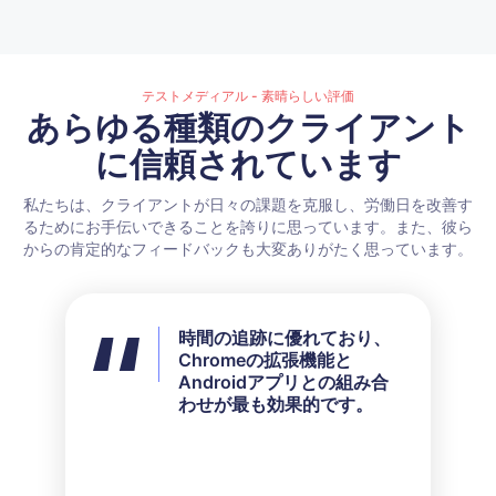
テストメディアル - 素晴らしい評価
あらゆる種類のクライアント
に信頼されています
私たちは、クライアントが日々の課題を克服し、労働日を改善す
るためにお手伝いできることを誇りに思っています。また、彼ら
からの肯定的なフィードバックも大変ありがたく思っています。
時間の追跡に優れており、
私はすべての利用可能な機
Chromeの拡張機能と
能を使用していませんが、
Androidアプリとの組み合
私のニーズには完璧に合っ
わせが最も効果的です。
ていました。彼らのカスタ
マーサービスは、問い合わ
せに対して非常に迅速かつ
礼儀正しい対応をしていま
す。