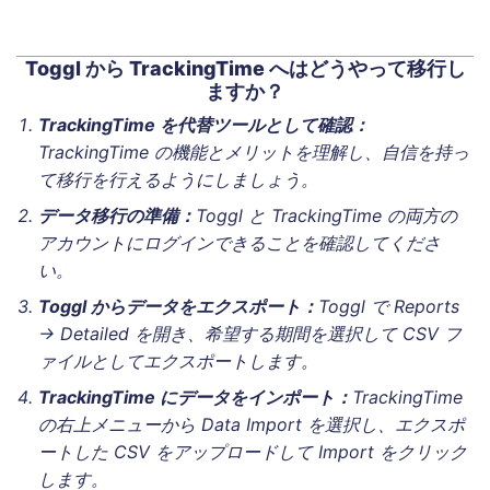
Toggl から TrackingTime へはどうやって移行し
ますか？
TrackingTime を代替ツールとして確認：
TrackingTime の機能とメリットを理解し、自信を持っ
て移行を行えるようにしましょう。
データ移行の準備：
Toggl と TrackingTime の両方の
アカウントにログインできることを確認してくださ
い。
Toggl からデータをエクスポート：
Toggl で
Reports
→ Detailed
を開き、希望する期間を選択して CSV フ
ァイルとしてエクスポートします。
TrackingTime にデータをインポート：
TrackingTime
の右上メニューから
Data Import
を選択し、エクスポ
ートした CSV をアップロードして
Import
をクリック
します。