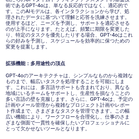
術であるGPT-4oは、単なる反応的ではなく、適応的で
す。このAIモデルは、各インタラクションから学び、処
理されたデータに基づいて理解と応答を洗練させます。
使用するほど、ニーズを予測し、サポートを適応させる
のが上手になります。たとえば、頻繁に期限を変更した
り、特定のタスクを優先したりする場合、GPT-4oはこれ
らの好みを予測し、スケジュールを効率的に保つための
変更を提案します。
拡張機能：多用途性の頂点
GPT-4oのアーキテクチャは、シンプルなものから複雑な
ものまで、幅広いタスクを処理することを可能にしま
す。これには、多言語サポートも含まれており、異なる
地域にいるチームをサポートし、生産性を損なうことの
多い言語の壁を克服します。さらに、GPT-4oは、予定の
計画やメール管理から複雑なプロジェクト計画やレポー
ト作成まで、さまざまなタスクを管理できます。この幅
広い機能により、ワークフローを合理化し、仕事のさま
ざまな側面で一貫性を確保したいプロフェッショナルに
とって欠かせないツールとなります。